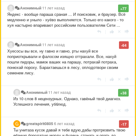
Анонимный
11 лет назад
+77
Яндекс - вообще параша сраная ... И поисковик, и браузер. Всё
медленно и уныло - хуёво выполняется. Только его какого - то
хуя настырно впаривают российским пользователям Сети ...
|
Анонимный
11 лет назад
-64
Хуесосы вы все, ну гавно и гавно, рты нахуй все
поприоткрывали и фалосом изящно оттрахали. Все, нахуй
пошли пидоры, мамок ваших на парашу, потрахай потраха,
понюхай пороху. Барахтаешься в лесу, оплодотвори своим
семенем лису.
|
Анонимный
11 лет назад
+38
Из 10 слов 8 нецензурных. Однако, гавёный твой диагноз.
Успешного лечения, убблюд.
|
greatspirit0805
6 лет назад
-17
Ты унитаза кусок давай я тебе вдую,дабы протрезвить твою
ебаную бородатую морду и будешь стонать и орать до