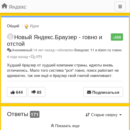
Яндекс
Общий
Идеи
Новый Яндекс.Браузер - говно и
+559
отстой
Анонимный
14 лет назад
•
обновлен
Виндовс 11 и dzen ru говно
4 года назад
•
171
Худший браузер от худшей компании страны, идиоты вновь
отличились. Мало того система "рся" говно, поиск работает не
адекватно, так они ещё и браузер свой гнилой навяливают.
644
85
Подписаться
Ответы
171
Старые сверху
Показать еще