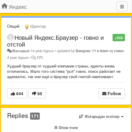
Яндекс
Общий
Идеялар
Новый Яндекс.Браузер - говно и
+559
отстой
Жасырын
14 year бұрын
•
updated by
Виндовс 11 и dzen ru говно
4 year бұрын
•
171
Худший браузер от худшей компании страны, идиоты вновь
отличились. Мало того система "рся" говно, поиск работает не
адекватно, так они ещё и браузер свой гнилой навяливают.
644
85
Follow
Replies
171
Жоғарыдан ескілер
Show more