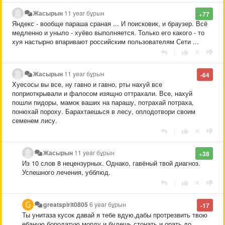
Жасырын
11 year бұрын
+77
Яндекс - вообще параша сраная ... И поисковик, и браузер. Всё
медленно и уныло - хуёво выполняется. Только его какого - то
хуя настырно впаривают российским пользователям Сети ...
|
Жасырын
11 year бұрын
-64
Хуесосы вы все, ну гавно и гавно, рты нахуй все
поприоткрывали и фалосом изящно оттрахали. Все, нахуй
пошли пидоры, мамок ваших на парашу, потрахай потраха,
понюхай пороху. Барахтаешься в лесу, оплодотвори своим
семенем лису.
|
Жасырын
11 year бұрын
+38
Из 10 слов 8 нецензурных. Однако, гавёный твой диагноз.
Успешного лечения, убблюд.
|
greatspirit0805
6 year бұрын
-17
Ты унитаза кусок давай я тебе вдую,дабы протрезвить твою
ебаную бородатую морду и будешь стонать и орать до