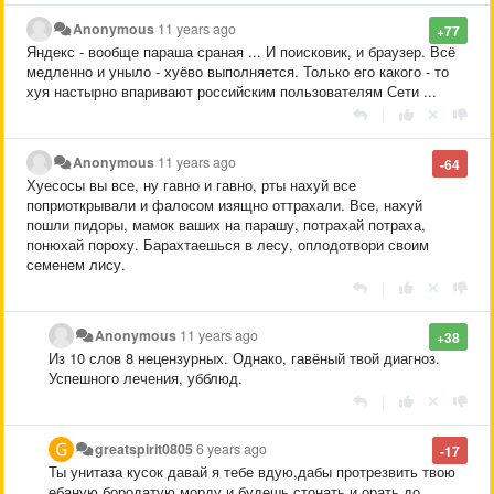
Anonymous
11 years ago
+77
Яндекс - вообще параша сраная ... И поисковик, и браузер. Всё
медленно и уныло - хуёво выполняется. Только его какого - то
хуя настырно впаривают российским пользователям Сети ...
|
Anonymous
11 years ago
-64
Хуесосы вы все, ну гавно и гавно, рты нахуй все
поприоткрывали и фалосом изящно оттрахали. Все, нахуй
пошли пидоры, мамок ваших на парашу, потрахай потраха,
понюхай пороху. Барахтаешься в лесу, оплодотвори своим
семенем лису.
|
Anonymous
11 years ago
+38
Из 10 слов 8 нецензурных. Однако, гавёный твой диагноз.
Успешного лечения, убблюд.
|
greatspirit0805
6 years ago
-17
Ты унитаза кусок давай я тебе вдую,дабы протрезвить твою
ебаную бородатую морду и будешь стонать и орать до