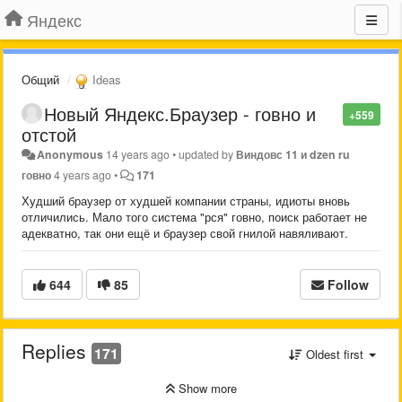
Яндекс
Общий
Ideas
Новый Яндекс.Браузер - говно и
+559
отстой
Anonymous
14 years ago
•
updated by
Виндовс 11 и dzen ru
говно
4 years ago
•
171
Худший браузер от худшей компании страны, идиоты вновь
отличились. Мало того система "рся" говно, поиск работает не
адекватно, так они ещё и браузер свой гнилой навяливают.
644
85
Follow
Replies
171
Oldest first
Show more