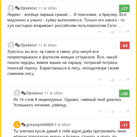
Óþekktur
11 ár síðan
+77
Яндекс - вообще параша сраная ... И поисковик, и браузер. Всё
медленно и уныло - хуёво выполняется. Только его какого - то
хуя настырно впаривают российским пользователям Сети ...
|
Óþekktur
11 ár síðan
-64
Хуесосы вы все, ну гавно и гавно, рты нахуй все
поприоткрывали и фалосом изящно оттрахали. Все, нахуй
пошли пидоры, мамок ваших на парашу, потрахай потраха,
понюхай пороху. Барахтаешься в лесу, оплодотвори своим
семенем лису.
|
Óþekktur
11 ár síðan
+38
Из 10 слов 8 нецензурных. Однако, гавёный твой диагноз.
Успешного лечения, убблюд.
|
greatspirit0805
6 ár síðan
-17
Ты унитаза кусок давай я тебе вдую,дабы протрезвить твою
ебаную бородатую морду и будешь стонать и орать до