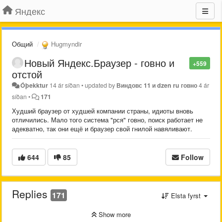
Яндекс
Общий
Hugmyndir
Новый Яндекс.Браузер - говно и
+559
отстой
Óþekktur
14 ár síðan
•
updated by
Виндовс 11 и dzen ru говно
4 ár
síðan
•
171
Худший браузер от худшей компании страны, идиоты вновь
отличились. Мало того система "рся" говно, поиск работает не
адекватно, так они ещё и браузер свой гнилой навяливают.
644
85
Follow
Replies
171
Elsta fyrst
Show more