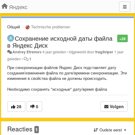
Яндекс
Общий
Technische problemen
Сохранение исходной даты файла
+28
в Яндекс Диск
Andrey Efremov
4 jaar geleden
•
bijgewerkt door
fragilviper
1 jaar
geleden
•
1
При синхронизации файлов Яндекс Диск подставляет дату
создания/изменения файла по дате/времени синхронизации. Эти
изменения в свойства файла не должны происходить.
Необходимо сохранять "исходные" дату/время файла
28
0
Volgen
Reacties
1
Oudste eerst