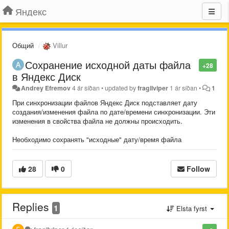
Яндекс
Общий
Villur
Сохранение исходной даты файла
+28
в Яндекс Диск
Andrey Efremov
4 ár síðan
•
updated by
fragilviper
1 ár síðan
•
1
При синхронизации файлов Яндекс Диск подставляет дату
создания/изменения файла по дате/времени синхронизации. Эти
изменения в свойства файла не должны происходить.
Необходимо сохранять "исходные" дату/время файла
28
0
Follow
Replies
1
Elsta fyrst