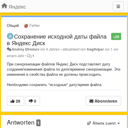
Яндекс
Общий
Fehler
Сохранение исходной даты файла
+28
в Яндекс Диск
Andrey Efremov
vor 4 Jahren
•
aktualisiert von
fragilviper
vor 1 vor
einem Jahr
•
1
При синхронизации файлов Яндекс Диск подставляет дату
создания/изменения файла по дате/времени синхронизации. Эти
изменения в свойства файла не должны происходить.
Необходимо сохранять "исходные" дату/время файла
28
0
Abonnieren
Antworten
1
Älteste zuerst