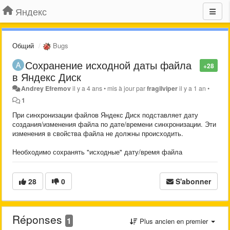
Яндекс
Общий
Bugs
Сохранение исходной даты файла
+28
в Яндекс Диск
Andrey Efremov
il y a 4 ans
•
mis à jour par
fragilviper
il y a 1 an
•
1
При синхронизации файлов Яндекс Диск подставляет дату
создания/изменения файла по дате/времени синхронизации. Эти
изменения в свойства файла не должны происходить.
Необходимо сохранять "исходные" дату/время файла
28
0
S'abonner
Réponses
1
Plus ancien en premier