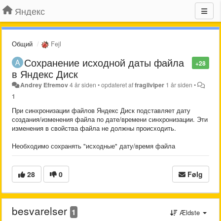
Яндекс
Общий
Fejl
Сохранение исходной даты файла
+28
в Яндекс Диск
Andrey Efremov
4 år siden
•
opdateret af
fragilviper
1 år siden
•
1
При синхронизации файлов Яндекс Диск подставляет дату
создания/изменения файла по дате/времени синхронизации. Эти
изменения в свойства файла не должны происходить.
Необходимо сохранять "исходные" дату/время файла
28
0
Følg
besvarelser
1
Ældste