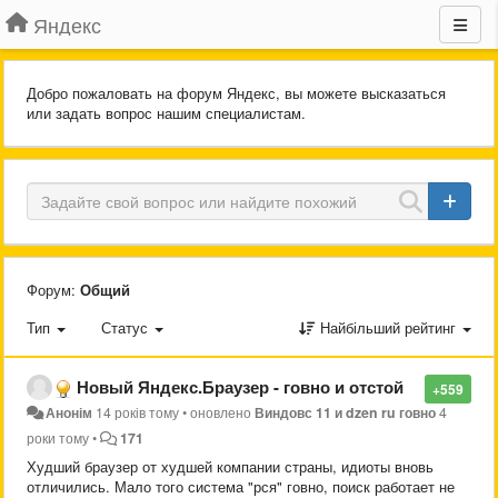
Яндекс
Добро пожаловать на форум Яндекс, вы можете высказаться
или задать вопрос нашим специалистам.
Форум:
Общий
Тип
Статус
Найбільший рейтинг
Новый Яндекс.Браузер - говно и отстой
+559
Анонім
14 років тому
•
оновлено
Виндовс 11 и dzen ru говно
4
роки тому
•
171
Худший браузер от худшей компании страны, идиоты вновь
отличились. Мало того система "рся" говно, поиск работает не