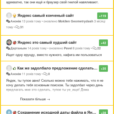
адекватно, так они ещё и браузер свой гнилой навяливают.
Яндекс самый конченый сайт
+119
Анонім
13 років тому
•
оновлено
Mokilen Geometrydash
3 місяці
тому
•
31
Яндекс это самый худший сайт
+42
Дартаньян
14 років тому
•
оновлено
Pavel
8 років тому
•
22
Ищет одну ерунду, вместо нужного, нафига им пользоваться
Как же задолбало предложение сделать яндекс поиск основным
+35
Анонім
11 років тому
•
0
Яндек, ты тупое авно! Сколько можно тебе нажимать, что я не
хочу делать тебя основным поиском. Ты задолбал через день
предлагать мне это сделать, тупое ты уе_ище! Дома
предлагаешь, на работе. Сколько можно? Ты решил как mail.ru
бесить своих пользователей?
Показати більше →
Сохранение исходной даты файла в Яндекс Диск
+28