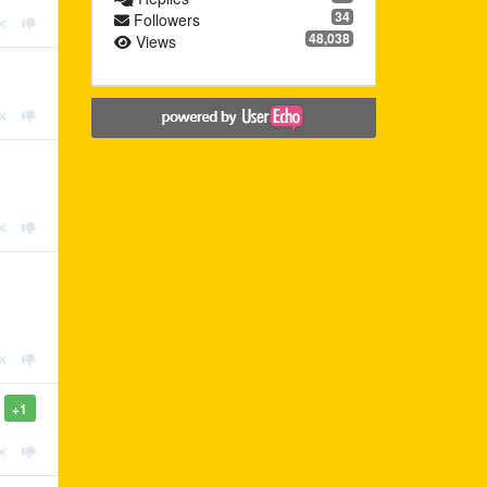
34
Followers
48,038
Views
+1