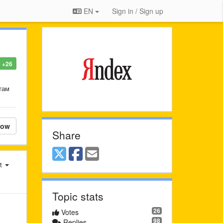
EN
Sign in / Sign up
+26
там
low
Share
st
Topic stats
26
Votes
98
Replies