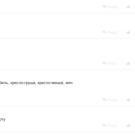
Reply
|
Reply
|
Reply
|
ель, кресло-груша, кресло-мешок, мяч
Reply
|
оту
Reply
|