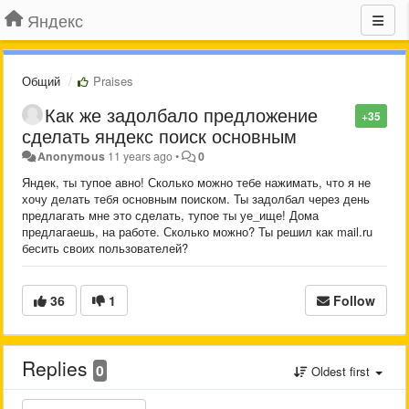
Яндекс
Общий
Praises
Как же задолбало предложение
+35
сделать яндекс поиск основным
Anonymous
11 years ago
•
0
Яндек, ты тупое авно! Сколько можно тебе нажимать, что я не
хочу делать тебя основным поиском. Ты задолбал через день
предлагать мне это сделать, тупое ты уе_ище! Дома
предлагаешь, на работе. Сколько можно? Ты решил как mail.ru
бесить своих пользователей?
36
1
Follow
Replies
0
Oldest first