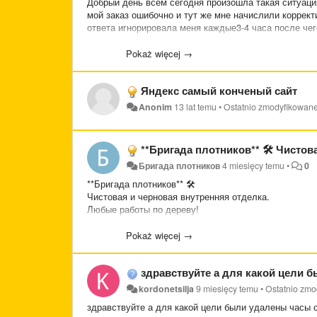
Добрый день всем сегодня произошла такая ситуация
мой заказ ошибочно и тут же мне начислили коррект
ответа игнорировала меня каждые3-4 часа после чег
снова все списали ссылаясь на то что я нарушил пра
нечего не нарушил снова и снова они мне прислали ч
Pokaż więcej →
и заблокировали на неделю со словами что я якобы
Яндекс самый конченый сайт
Anonim
13 lat temu
•
Ostatnio zmodyfikowan
**Бригада плотников** 🛠️ Чистовая и черновая внутренняя о
Бригада плотников
4 miesięcy temu
•
0
**Бригада плотников** 🛠️
Чистовая и черновая внутренняя отделка.
Любые работы по дереву!
📞 8 (930) 310-54-69
Работаем качественно и быстро!
Pokaż więcej →
Опыт более 25 лет.
здравствуйте а для какой цели б
kordonetsilja
9 miesięcy temu
•
Ostatnio zm
здравствуйте а для какой цели были удалены часы 