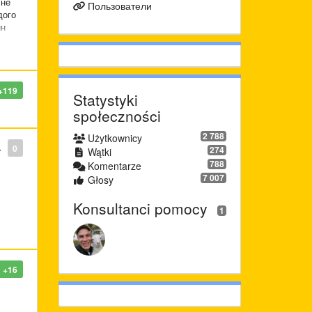
 не
Пользователи
дого
ин
 еще
+119
Statystyki
społeczności
2 788
Użytkownicy
0
274
Wątki
788
Komentarze
7 007
Głosy
Konsultanci pomocy
1
+16