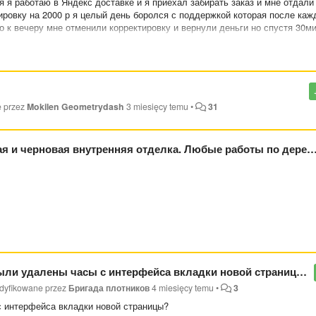
 я работаю в Яндекс доставке и я приехал забирать заказ и мне отдали
ировку на 2000 р я целый день боролся с поддержкой которая после каж
о к вечеру мне отменили корректировку и вернули деньги но спустя 30м
вила сервиса , но когда я снова начал разбираться так оказалось что я
то деньги вернут только на этот раз нечего мне не вернули а в добавок
 не доставляю заказы и это нарушение сервиса
e przez
Mokilen Geometrydash
3 miesięcy temu
•
31
тделка. Любые работы по дереву! 📞 8 (930) 310-54-69 Работаем качественно и быстро! Опыт более 25 лет.
ыли удалены часы с интерфейса вкладки новой страницы?
odyfikowane przez
Бригада плотников
4 miesięcy temu
•
3
с интерфейса вкладки новой страницы?