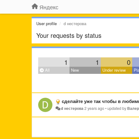
Яндекс
User profile
d нестерова
Your requests by status
1
1
0
All
New
Under review
Pl
сделайте уже так чтобы в любимые тре
d нестерова
2 years ago
•
updated by
Валер