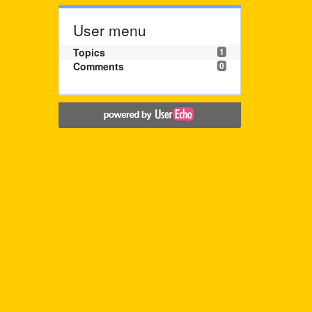
User menu
Topics
1
Comments
0