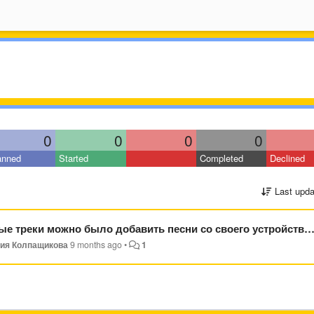
0
0
0
0
anned
Started
Completed
Declined
Last upda
ки можно было добавить песни со своего устройства!!!!!!!!!!!!!!!
ия Колпащикова
9 months ago
•
1