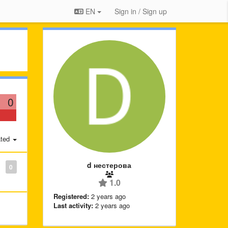
EN
Sign in / Sign up
0
ted
d нестерова
0
1.0
Registered:
2 years ago
Last activity:
2 years ago