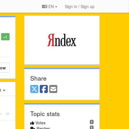
EN
Sign in / Sign up
+1
low
Share
st
Topic stats
1
Votes
1
Replies