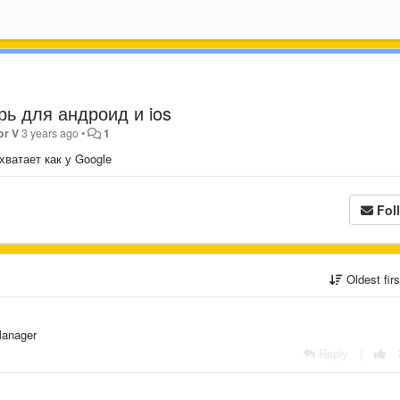
ь для андроид и ios
or V
3 years ago
•
1
хватает как у Google
Fol
Oldest fir
Manager
Reply
|