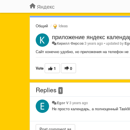
Яндекс
Общий
Ideas
приложение яндекс календар
Кирилл Фирсов
3 years ago
•
updated by
Eg
Сайт конечно удобно, но приложения на телефон не 
Vote
1
0
Replies
1
Egor V
3 years ago
Не просто календарь, а полноценный Task