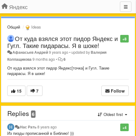
Яндекс
Общий
Ideas
От куда взялся этот пидор Яндекс и
+8
Гугл. Такие пидарасы. Я в шоке!
Афанасьев Андрей
9 years ago
•
updated by
Валерия
Колпащикова
9 months ago
•
6
От куда взялся этот пидор Яндекс[точка] и Гугл. Такие
пидарасы. Я в шоке!
15
7
Follow
Replies
6
Oldest first
Нас Рать
8 years ago
+4
Из пизды прописанной в Библию! )))