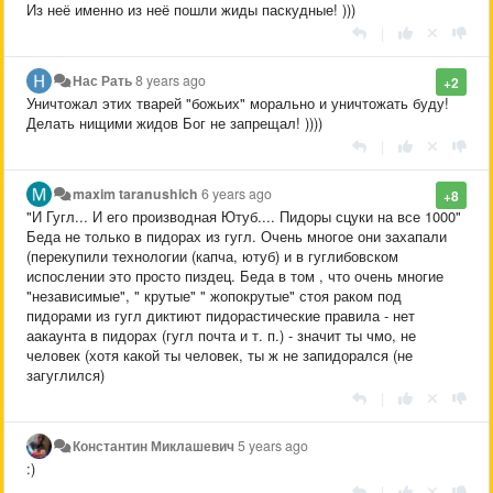
Из неё именно из неё пошли жиды паскудные! )))
|
Нас Рать
8 years ago
+2
Уничтожал этих тварей "божьих" морально и уничтожать буду!
Делать нищими жидов Бог не запрещал! ))))
|
maxim taranushich
6 years ago
+8
"И Гугл... И его производная Ютуб.... Пидоры сцуки на все 1000"
Беда не только в пидорах из гугл. Очень многое они захапали
(перекупили технологии (капча, ютуб) и в гуглибовском
испослении это просто пиздец. Беда в том , что очень многие
"независимые", " крутые" " жопокрутые" стоя раком под
пидорами из гугл диктиют пидорастические правила - нет
аакаунта в пидорах (гугл почта и т. п.) - значит ты чмо, не
человек (хотя какой ты человек, ты ж не запидорался (не
загуглился)
|
Константин Миклашевич
5 years ago
:)
|