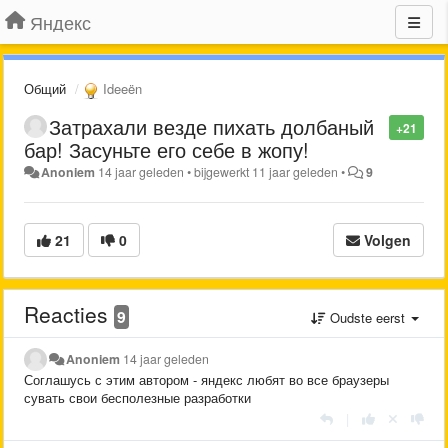
Яндекс
Общий
Ideeën
Затрахали везде пихать долбаный
+21
бар! Засуньте его себе в жопу!
Anoniem
14 jaar geleden
•
bijgewerkt
11 jaar geleden
•
9
21
0
Volgen
Reacties
9
Oudste eerst
Anoniem
14 jaar geleden
Соглашусь с этим автором - яндекс любят во все браузеры
сувать свои бесполезные разработки
|