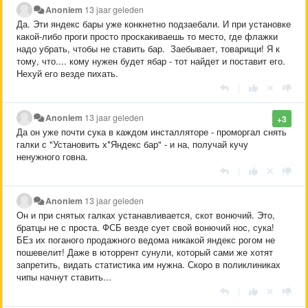
Anoniem
13 jaar geleden
Да. Эти яндекс бары уже конкнетно подзаебали. И при установке
какой-либо проги просто проскакиваешь то место, где флажки
надо убрать, чтобы не ставить бар. Заебывает, товарищи! Я к
тому, что.... кому нужен будет ябар - тот найдет и поставит его.
Нехуй его везде пихать.
|
Anoniem
13 jaar geleden
+3
Да он уже почти сука в каждом инсталляторе - проморгал снять
галки с "Установить х*Яндекс бар" - и на, получай кучу
ненужного говна.
|
Anoniem
13 jaar geleden
Он и при снятых галках устанавливается, скот вонючий. Это,
братцы не с проста. ФСБ везде сует свой вонючий нос, сука!
БЕз их поганого продажного ведома никакой яндекс рогом не
пошевелит! Даже в юторрент сунули, который сами же хотят
запретить, видать статистика им нужна. Скоро в поликлиниках
чипы начнут ставить...
|