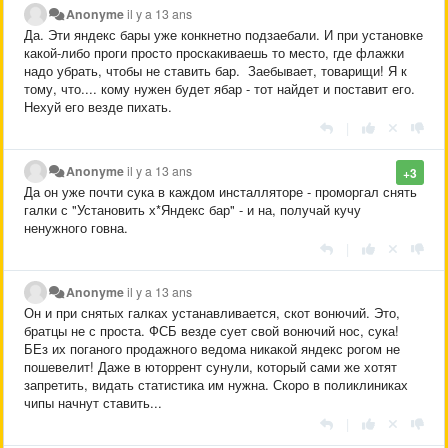
Anonyme
il y a 13 ans
Да. Эти яндекс бары уже конкнетно подзаебали. И при установке
какой-либо проги просто проскакиваешь то место, где флажки
надо убрать, чтобы не ставить бар. Заебывает, товарищи! Я к
тому, что.... кому нужен будет ябар - тот найдет и поставит его.
Нехуй его везде пихать.
|
Anonyme
il y a 13 ans
+3
Да он уже почти сука в каждом инсталляторе - проморгал снять
галки с "Установить х*Яндекс бар" - и на, получай кучу
ненужного говна.
|
Anonyme
il y a 13 ans
Он и при снятых галках устанавливается, скот вонючий. Это,
братцы не с проста. ФСБ везде сует свой вонючий нос, сука!
БЕз их поганого продажного ведома никакой яндекс рогом не
пошевелит! Даже в юторрент сунули, который сами же хотят
запретить, видать статистика им нужна. Скоро в поликлиниках
чипы начнут ставить...
|