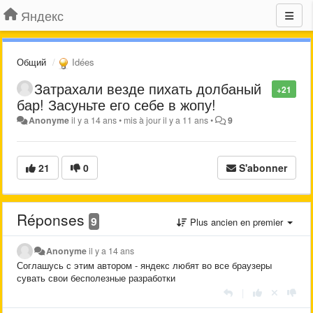
Яндекс
Общий
Idées
Затрахали везде пихать долбаный
+21
бар! Засуньте его себе в жопу!
Anonyme
il y a 14 ans
•
mis à jour
il y a 11 ans
•
9
21
0
S'abonner
Réponses
9
Plus ancien en premier
Anonyme
il y a 14 ans
Соглашусь с этим автором - яндекс любят во все браузеры
сувать свои бесполезные разработки
|