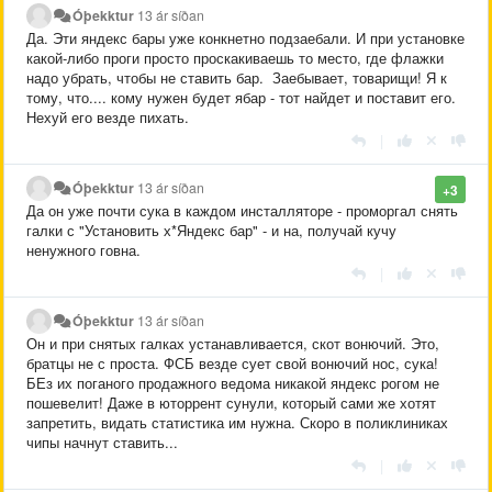
Óþekktur
13 ár síðan
Да. Эти яндекс бары уже конкнетно подзаебали. И при установке
какой-либо проги просто проскакиваешь то место, где флажки
надо убрать, чтобы не ставить бар. Заебывает, товарищи! Я к
тому, что.... кому нужен будет ябар - тот найдет и поставит его.
Нехуй его везде пихать.
|
Óþekktur
13 ár síðan
+3
Да он уже почти сука в каждом инсталляторе - проморгал снять
галки с "Установить х*Яндекс бар" - и на, получай кучу
ненужного говна.
|
Óþekktur
13 ár síðan
Он и при снятых галках устанавливается, скот вонючий. Это,
братцы не с проста. ФСБ везде сует свой вонючий нос, сука!
БЕз их поганого продажного ведома никакой яндекс рогом не
пошевелит! Даже в юторрент сунули, который сами же хотят
запретить, видать статистика им нужна. Скоро в поликлиниках
чипы начнут ставить...
|