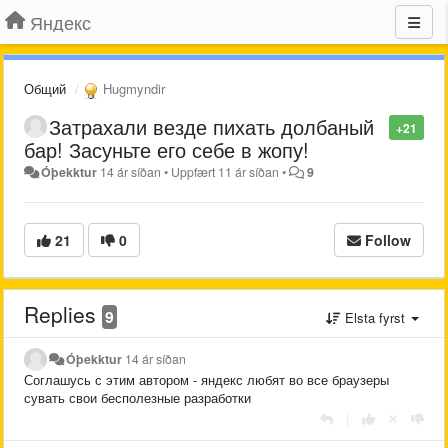
Яндекс
Общий
Hugmyndir
Затрахали везде пихать долбаный
+21
бар! Засуньте его себе в жопу!
Óþekktur
14 ár síðan
•
Uppfært
11 ár síðan
•
9
21
0
Follow
Replies
9
Elsta fyrst
Óþekktur
14 ár síðan
Соглашусь с этим автором - яндекс любят во все браузеры
сувать свои бесполезные разработки
|