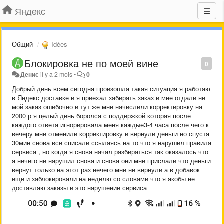
Яндекс
Общий
Idées
Блокировка не по моей вине
0
Денис
il y a 2 mois
•
0
Добрый день всем сегодня произошла такая ситуация я работаю
в Яндекс доставке и я приехал забирать заказ и мне отдали не
мой заказ ошибочно и тут же мне начислили корректировку на
2000 р я целый день боролся с поддержкой которая после
каждого ответа игнорировала меня каждые3-4 часа после чего к
вечеру мне отменили корректировку и вернули деньги но спустя
30мин снова все списали ссылаясь на то что я нарушил правила
сервиса , но когда я снова начал разбираться так оказалось что
я нечего не нарушил снова и снова они мне прислали что деньги
вернут только на этот раз нечего мне не вернули а в добавок
еще и заблокировали на неделю со словами что я якобы не
доставляю заказы и это нарушение сервиса