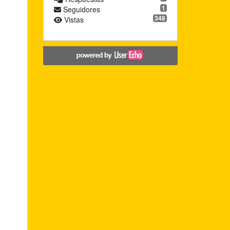
1
Seguidores
348
Vistas