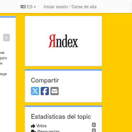
ES
Iniciar sesión / Darse de alta
0
 не
дого
ин
 еще
Compartir
Estadísticas del topic
0
Votos
0
Respuestas