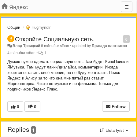
Яндекс
Общий
Hugmyndir
Откройте Социальную сеть.
0
Влад Троицкий
8 mánuður síðan
•
updated by
Бригада плотников
4 mánuður síðan
•
1
Думаю нужно сделать социальную сеть. Там будет КиноПоиск и
ЯМузыка. Там будут лайки/дизлайки, комментарии. Иногда
хочется оставить своё мнение, но не буду же я хаять Поиск
Яндекс и Алису за то что она мне пятый раз ставит
Моргенштерна. Чисто по музыке и по фильмам. Только для
подписчиков Яндекс Плюс.
0
0
Follow
Replies
1
Elsta fyrst