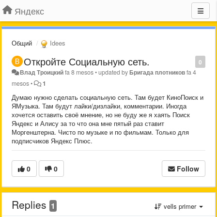
Яндекс
Общий
Idees
Откройте Социальную сеть.
0
Влад Троицкий
fa 8 mesos
•
updated by
Бригада плотников
fa 4
mesos
•
1
Думаю нужно сделать социальную сеть. Там будет КиноПоиск и
ЯМузыка. Там будут лайки/дизлайки, комментарии. Иногда
хочется оставить своё мнение, но не буду же я хаять Поиск
Яндекс и Алису за то что она мне пятый раз ставит
Моргенштерна. Чисто по музыке и по фильмам. Только для
подписчиков Яндекс Плюс.
0
0
Follow
Replies
1
vells primer