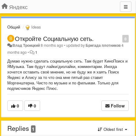
Яндекс
Общий
Ideas
Откройте Социальную сеть.
0
Влад Троицкий
8 months ago
•
updated by
Бригада плотников
4
months ago
•
1
Думаю нужно сделать социальную сеть. Там будет КиноПоиск и
ЯМузыка. Там будут лайки/дизлайки, комментарии. Иногда
хочется оставить своё мнение, но не буду же я хаять Поиск
Яндекс и Алису за то что она мне пятый раз ставит
Моргенштерна. Чисто по музыке и по фильмам. Только для
подписчиков Яндекс Плюс.
0
0
Follow
Replies
1
Oldest first