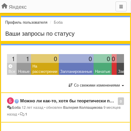
Яндекс
Профиль пользователя
Боба
Ваши запросы по статусу
1
1
0
0
0
0
На
Все
Новые
рассмотрении
Запланированные
Начатые
Завер
Со свежими изменениями
Можно ли как-то, хотя бы теоретически получить информацию с удаленного аккаунта на яндексе?
0
Боба
12 лет назад
•
обновлен
Валерия Колпащикова
9 месяцев
назад
•
1