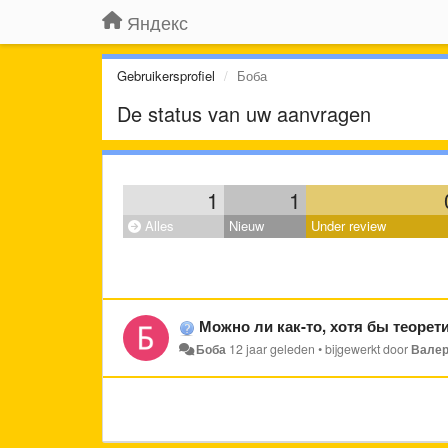
Яндекс
Gebruikersprofiel
Боба
De status van uw aanvragen
1
1
Alles
Nieuw
Under review
Можно ли как-то, хотя бы теоретич
Боба
12 jaar geleden
•
bijgewerkt door
Валер