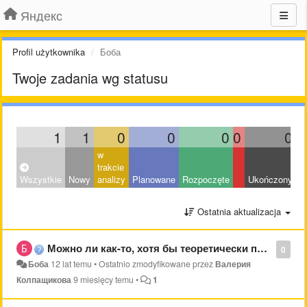
Яндекс
Profil użytkownika
Боба
Twoje zadania wg statusu
1
1
0
0
0
0
0
w
trakcie
Wszystkie
Nowy
analizy
Planowane
Rozpoczęte
Ukończony
O
Ostatnia aktualizacja
Можно ли как-то, хотя бы теоретически получить информацию с удаленного аккаунта на яндексе?
0
Боба
12 lat temu
•
Ostatnio zmodyfikowane przez
Валерия
Колпащикова
9 miesięcy temu
•
1