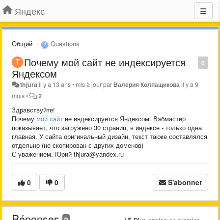
Яндекс
Общий
Questions
Почему ​мой сайт не индексируется
0
Яндексом
thjura
il y a 13 ans
•
mis à jour par
Валерия Колпащикова
il y a 9
mois
•
2
Здравствуйте!
Почему
мой сайт
не индексируется Яндексом. Вэбмастер
показывает, что загружено 30 страниц, в индексе - только одна
главная. У сайта оригинальный дизайн, текст также составлялся
отдельно (не скопирован с других доменов)
С уважением, Юрий thjura@yandex.ru
0
0
S'abonner
Réponses
2