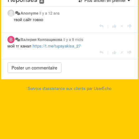
Plus ancien en premier
Anonyme
il y a 12 ans
твой сайт говно
|
Валерия Колпащикова
il y a 9 mois
мой тг канал
https://t.me/tupayakisa_27
|
Service d'assistance aux clients
par UserEcho