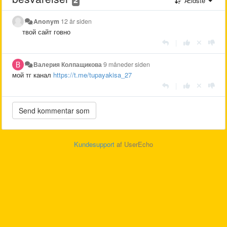
Ældste
Anonym
12 år siden
твой сайт говно
|
Валерия Колпащикова
9 måneder siden
мой тг канал
https://t.me/tupayakisa_27
|
Kundesupport
af UserEcho