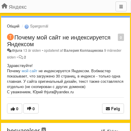
Яндекс
Общий
Spørgsmål
Почему ​мой сайт не индексируется
0
Яндексом
thjura
13 år siden
•
opdateret af
Валерия Колпащикова
9 måneder
siden
•
2
Здравствуйте!
Почему
мой сайт
не индексируется Яндексом. Вэбмастер
показывает, что загружено 30 страниц, в индексе - только одна
главная. У сайта оригинальный дизайн, текст также составлялся
отдельно (не скопирован с других доменов)
С уважением, Юрий thjura@yandex.ru
0
0
Følg
besvarelser
2