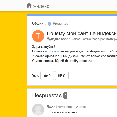
Яндекс
Общий
Preguntas
Почему ​мой сайт не индекс
thjura
hace 13 años
•
actualizado por
Валер
Здравствуйте!
Почему
мой сайт
не индексируется Яндексом. Вэбмас
У сайта оригинальный дизайн, текст также составля
С уважением, Юрий thjura@yandex.ru
Voto
0
0
Respuestas
2
Anónimo
hace 12 años
твой сайт говно