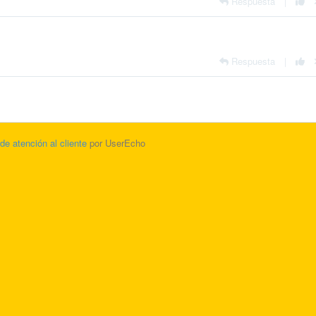
Respuesta
|
Respuesta
|
 de atención al cliente
por UserEcho