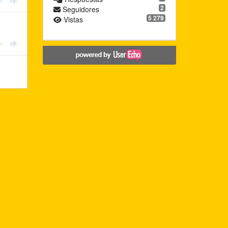
2
Seguidores
5 279
Vistas