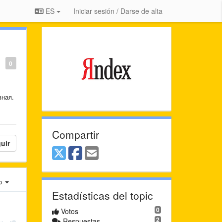
ES
Iniciar sesión / Darse de alta
0
вная.
Compartir
uir
ro
Estadísticas del topic
0
Votos
2
Respuestas