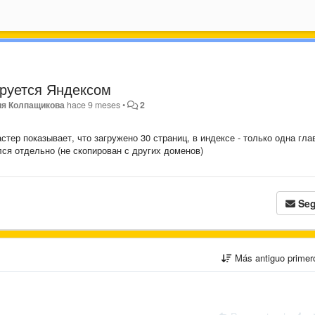
ируется Яндексом
ия Колпащикова
hace 9 meses
•
2
тер показывает, что загружено 30 страниц, в индексе - только одна гла
лся отдельно (не скопирован с других доменов)
Seg
Más antiguo prime