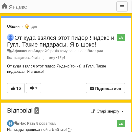
Яндекс
Общий
Ідеї
От куда взялся этот пидор Яндекс и
+8
Гугл. Такие пидарасы. Я в шоке!
Афанасьев Андрей
9 років тому
•
оновлено
Валерия
Колпащикова
9 місяців тому
•
6
От куда взялся этот пидор Яндекс[точка] и Гугл. Такие
пидарасы. Я в шоке!
15
7
Підписатися
Відповіді
6
Старі зверху
Нас Рать
8 років тому
+4
Из пизды прописанной в Библию! )))