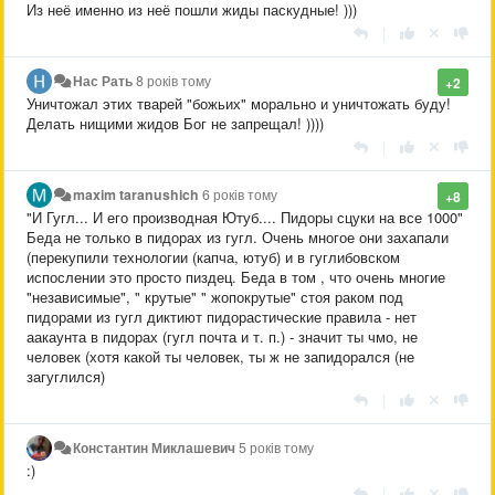
Из неё именно из неё пошли жиды паскудные! )))
|
Нас Рать
8 років тому
+2
Уничтожал этих тварей "божьих" морально и уничтожать буду!
Делать нищими жидов Бог не запрещал! ))))
|
maxim taranushich
6 років тому
+8
"И Гугл... И его производная Ютуб.... Пидоры сцуки на все 1000"
Беда не только в пидорах из гугл. Очень многое они захапали
(перекупили технологии (капча, ютуб) и в гуглибовском
испослении это просто пиздец. Беда в том , что очень многие
"независимые", " крутые" " жопокрутые" стоя раком под
пидорами из гугл диктиют пидорастические правила - нет
аакаунта в пидорах (гугл почта и т. п.) - значит ты чмо, не
человек (хотя какой ты человек, ты ж не запидорался (не
загуглился)
|
Константин Миклашевич
5 років тому
:)
|