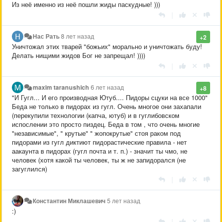
Из неё именно из неё пошли жиды паскудные! )))
|
Нас Рать
8 лет назад
+2
Уничтожал этих тварей "божьих" морально и уничтожать буду!
Делать нищими жидов Бог не запрещал! ))))
|
maxim taranushich
6 лет назад
+8
"И Гугл... И его производная Ютуб.... Пидоры сцуки на все 1000"
Беда не только в пидорах из гугл. Очень многое они захапали
(перекупили технологии (капча, ютуб) и в гуглибовском
испослении это просто пиздец. Беда в том , что очень многие
"независимые", " крутые" " жопокрутые" стоя раком под
пидорами из гугл диктиют пидорастические правила - нет
аакаунта в пидорах (гугл почта и т. п.) - значит ты чмо, не
человек (хотя какой ты человек, ты ж не запидорался (не
загуглился)
|
Константин Миклашевич
5 лет назад
:)
|