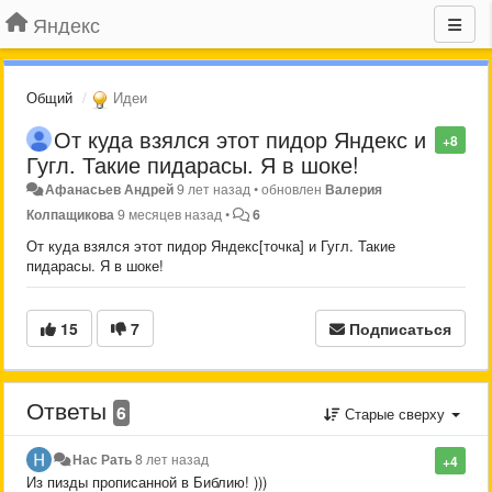
Яндекс
Общий
Идеи
От куда взялся этот пидор Яндекс и
+8
Гугл. Такие пидарасы. Я в шоке!
Афанасьев Андрей
9 лет назад
•
обновлен
Валерия
Колпащикова
9 месяцев назад
•
6
От куда взялся этот пидор Яндекс[точка] и Гугл. Такие
пидарасы. Я в шоке!
15
7
Подписаться
Ответы
6
Старые сверху
Нас Рать
8 лет назад
+4
Из пизды прописанной в Библию! )))