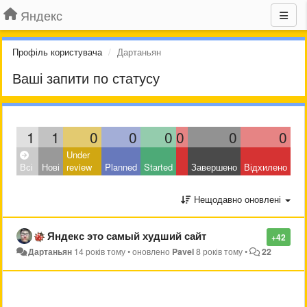
Яндекс
Профіль користувача
Дартаньян
Ваші запити по статусу
1
1
0
0
0
0
0
0
Under
Всі
Нові
review
Planned
Started
Завершено
Відхилено
Нещодавно оновлені
Яндекс это самый худший сайт
+42
Дартаньян
14 років тому
•
оновлено
Pavel
8 років тому
•
22