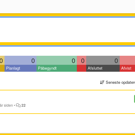
0
0
0
0
0
Planlagt
Påbegyndt
Afsluttet
Afvist
Seneste opdater
 år siden
•
22