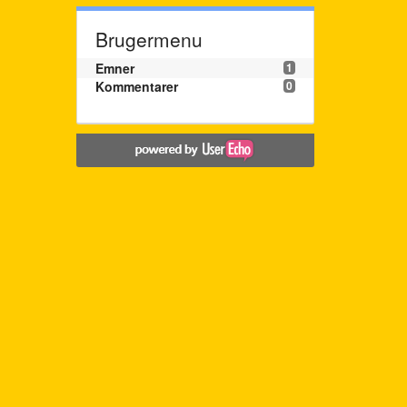
Brugermenu
Emner
1
Kommentarer
0