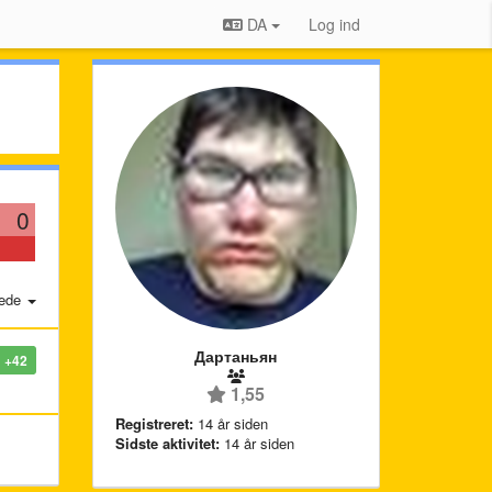
DA
Log ind
0
ede
Дартаньян
+42
1,55
Registreret:
14 år siden
Sidste aktivitet:
14 år siden