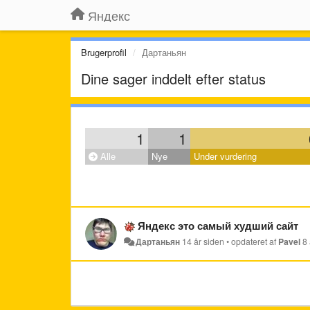
Яндекс
Brugerprofil
Дартаньян
Dine sager inddelt efter status
1
1
Alle
Nye
Under vurdering
Яндекс это самый худший сайт
Дартаньян
14 år siden
•
opdateret af
Pavel
8