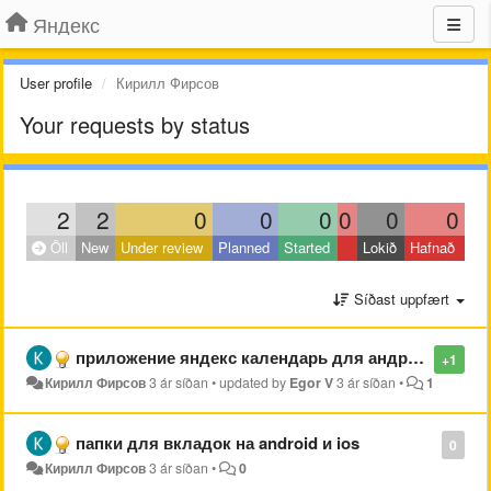
Яндекс
User profile
Кирилл Фирсов
Your requests by status
2
2
0
0
0
0
0
0
Öll
New
Under review
Planned
Started
Lokið
Hafnað
Síðast uppfært
приложение яндекс календарь для андроид и ios
+1
Кирилл Фирсов
3 ár síðan
•
updated by
Egor V
3 ár síðan
•
1
папки для вкладок на android и ios
0
Кирилл Фирсов
3 ár síðan
•
0