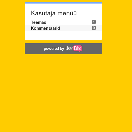
Kasutaja menüü
Teemad
1
Kommentaarid
0