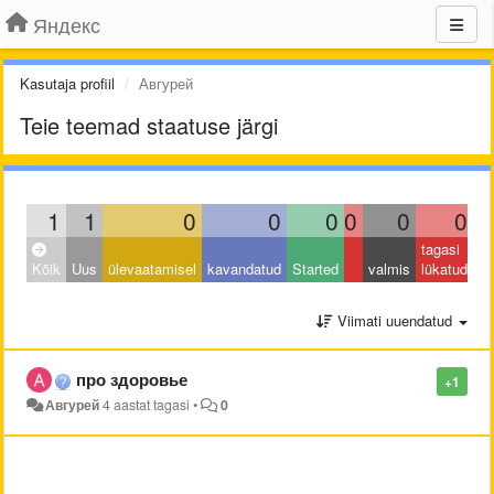
Яндекс
Kasutaja profiil
Авгурей
Teie teemad staatuse järgi
1
1
0
0
0
0
0
0
tagasi
Kõik
Uus
ülevaatamisel
kavandatud
Started
valmis
lükatud
Viimati uuendatud
про здоровье
+1
Авгурей
4 aastat tagasi
•
0