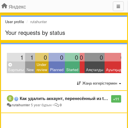
Яндекс
User profile
rutahunter
Your requests by status
1
1
0
0
0
0
0
0
Under
Барлығы
New
review
Planned
Started
Аяқталды
Ауытқыды
Жаңа өзгерістермен
Как удалить аккаунт, перенесённый из tut.by?
+11
rutahunter
5 year бұрын
•
0