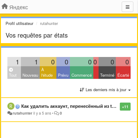
Яндекс
Profil utilisateur
rutahunter
Vos requêtes par états
1
1
0
0
0
0
0
0
À
Tout
Nouveau
l'étude
Prévu
Commencé
Terminé
Écarté
Les derniers mis à jour
Как удалить аккаунт, перенесённый из tut.by?
+11
rutahunter
il y a 5 ans
•
0