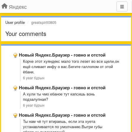
Яндекс
User profile
greatspirit0805
Your comments
Новый Яндекс.Браузер - говно и отстой
Корче этот хуяндекс мало того лезет во все щели,он
ещё сливает инфу о вас.Бегите галлопом от этой
ёбани.
6 year бұрын
Новый Яндекс.Браузер - говно и отстой
А хули ты чмо ебаное тут капсишь вонь
подзалупная?
6 year бұрын
Новый Яндекс.Браузер - говно и отстой
Ты нам чё тут втираешь, если эта хуета
устанавливается по умолчанию.Вытри губы
обосрыш яндексовский.