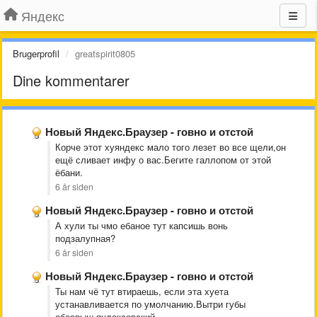
Яндекс
Brugerprofil
greatspirit0805
Dine kommentarer
Новый Яндекс.Браузер - говно и отстой
Корче этот хуяндекс мало того лезет во все щели,он
ещё сливает инфу о вас.Бегите галлопом от этой
ёбани.
6 år siden
Новый Яндекс.Браузер - говно и отстой
А хули ты чмо ебаное тут капсишь вонь
подзалупная?
6 år siden
Новый Яндекс.Браузер - говно и отстой
Ты нам чё тут втираешь, если эта хуета
устанавливается по умолчанию.Вытри губы
обосрыш яндексовский.