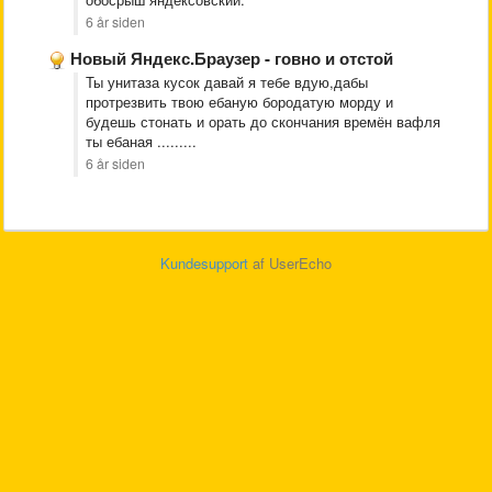
6 år siden
Новый Яндекс.Браузер - говно и отстой
Ты унитаза кусок давай я тебе вдую,дабы
протрезвить твою ебаную бородатую морду и
будешь стонать и орать до скончания времён вафля
ты ебаная .........
6 år siden
Kundesupport
af UserEcho