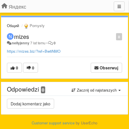
Яндекс
Общий
Pomysły
mizes
0
nellyjenny
7 lat temu
•
0
https://mizes.biz/?ref=Bw6NMO
0
0
Obserwuj
Odpowiedzi
0
Zacznij od najstarszych
Customer support service
by UserEcho