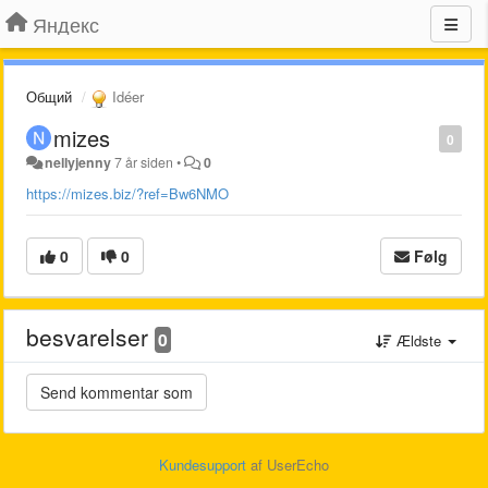
Яндекс
Общий
Idéer
mizes
0
nellyjenny
7 år siden
•
0
https://mizes.biz/?ref=Bw6NMO
0
0
Følg
besvarelser
0
Ældste
Kundesupport
af UserEcho