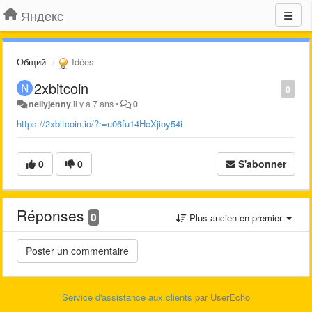
Яндекс
Общий
Idées
2xbitcoin
0
nellyjenny
il y a 7 ans
•
0
https://2xbitcoin.io/?r=u06fu14HcXjioy54i
0
0
S'abonner
Réponses
0
Plus ancien en premier
Service d'assistance aux clients
par UserEcho