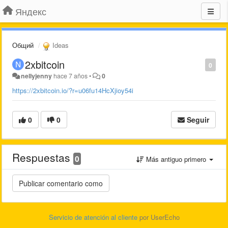
Яндекс
Общий
Ideas
2xbitcoin
0
nellyjenny
hace 7 años
•
0
https://2xbitcoin.io/?r=u06fu14HcXjioy54i
0
0
Seguir
Respuestas
0
Más antiguo primero
Servicio de atención al cliente
por UserEcho