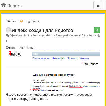
Яндекс
Общий
Hugmyndir
Яндекс создан для идиотов
+5
Óþekktur
14 ár síðan
•
updated by
Дмитрий Крючков
5 ár síðan
•
1
Смотрите что пишут:
Яндекс постоянно недоступен, видимо потому что серверы
старые и сотрудники идиоты.