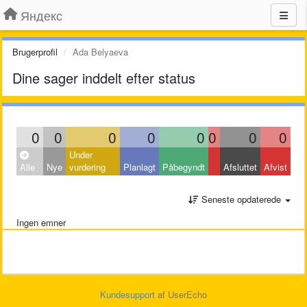
Яндекс
Brugerprofil
Ada Belyaeva
Dine sager inddelt efter status
0
0
0
0
0
0
0
0
Under
Alle
Nye
vurdering
Planlagt
Påbegyndt
Afsluttet
Afvist
Seneste opdaterede
Ingen emner
Kundesupport
af UserEcho