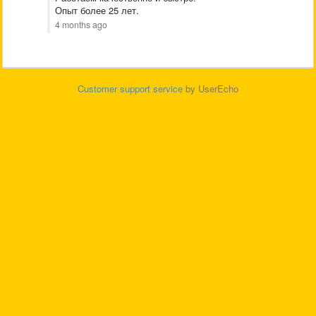
Опыт более 25 лет.
4 months ago
Customer support service
by UserEcho