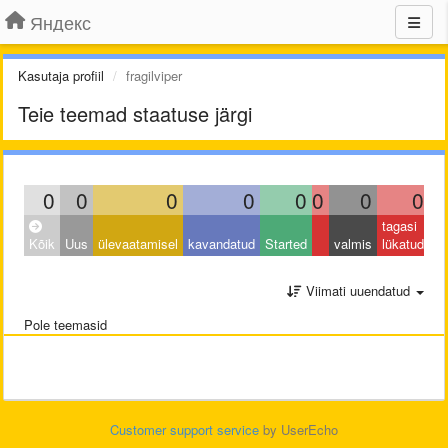
Яндекс
Kasutaja profiil
fragilviper
Teie teemad staatuse järgi
0
0
0
0
0
0
0
0
tagasi
Kõik
Uus
ülevaatamisel
kavandatud
Started
valmis
lükatud
Viimati uuendatud
Pole teemasid
Customer support service
by UserEcho