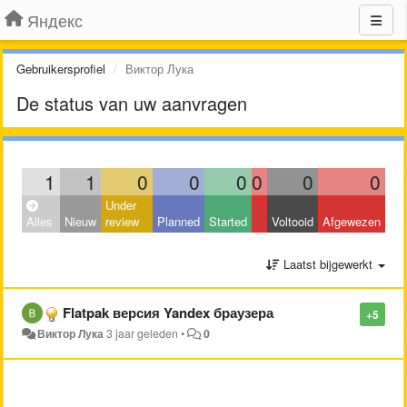
Яндекс
Gebruikersprofiel
Виктор Лука
De status van uw aanvragen
1
1
0
0
0
0
0
0
Under
Alles
Nieuw
review
Planned
Started
Voltooid
Afgewezen
Laatst bijgewerkt
Flatpak версия Yandex браузера
+5
Виктор Лука
3 jaar geleden
•
0